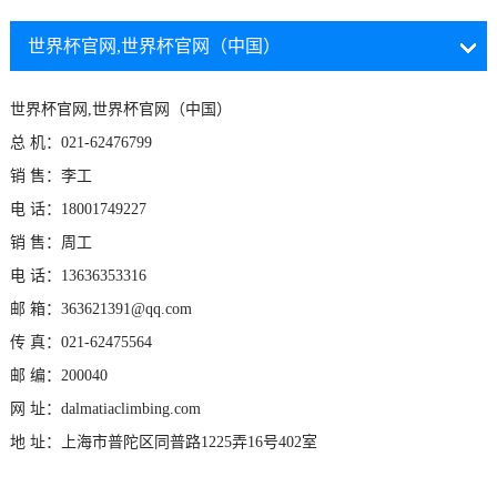
世界杯官网,世界杯官网（中国）
世界杯官网,世界杯官网（中国）
总 机：021-62476799
销 售：李工
电 话：18001749227
销 售：周工
电 话：13636353316
邮 箱：363621391@qq.com
传 真：021-62475564
邮 编：200040
网 址：dalmatiaclimbing.com
地 址：上海市普陀区同普路1225弄16号402室