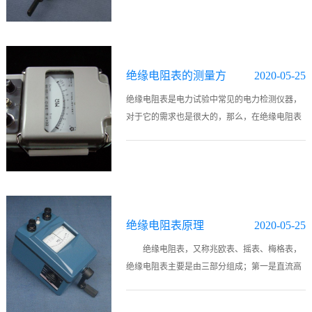
号里的数字表示最近一次通过审批的 年份，上标
ε表示自从最后..
绝缘电阻表的测量方
2020-05-25
法及操作注意事项
绝缘电阻表是电力试验中常见的电力检测仪器，
对于它的需求也是很大的，那么，在绝缘电阻表
的使用过程中应该注意哪些事项呢？又是如何进
行操作的呢？一、绝缘电阻表的测量方法（总结
一下三点）：（1）接线方法当用绝..
绝缘电阻表原理
2020-05-25
绝缘电阻表，又称兆欧表、摇表、梅格表，
绝缘电阻表主要是由三部分组成；第一是直流高
压发生器，用以产生直流高压；第二是测量回
路；第三是显示。 用来测量最大电阻值、绝