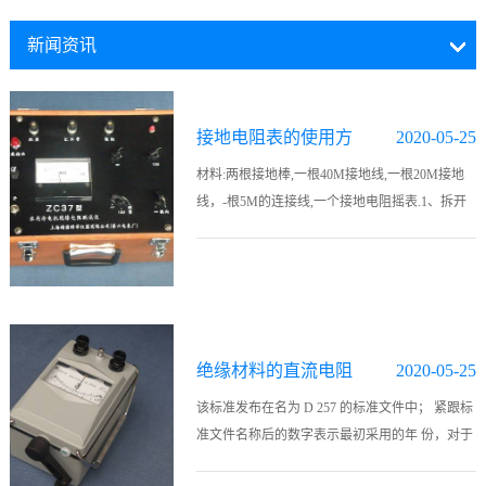
新闻资讯
接地电阻表的使用方
2020-05-25
法
材料:两根接地棒,一根40M接地线,一根20M接地
线，-根5M的连接线,一个接地电阻摇表.1、拆开
接地干线与接地体的连接点，或拆开接地干线上
所有接地支线的连接点。2、将两根接地棒分别
插入地面400mm..
绝缘材料的直流电阻
2020-05-25
率或电导率的标准测
该标准发布在名为 D 257 的标准文件中； 紧跟标
准文件名称后的数字表示最初采用的年 份，对于
试方法
修订版本而言， 表示最近一次修订的年份。 括