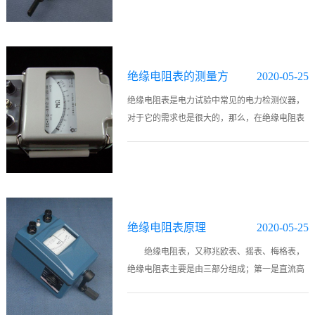
号里的数字表示最近一次通过审批的 年份，上标
ε表示自从最后..
绝缘电阻表的测量方
2020-05-25
法及操作注意事项
绝缘电阻表是电力试验中常见的电力检测仪器，
对于它的需求也是很大的，那么，在绝缘电阻表
的使用过程中应该注意哪些事项呢？又是如何进
行操作的呢？一、绝缘电阻表的测量方法（总结
一下三点）：（1）接线方法当用绝..
绝缘电阻表原理
2020-05-25
绝缘电阻表，又称兆欧表、摇表、梅格表，
绝缘电阻表主要是由三部分组成；第一是直流高
压发生器，用以产生直流高压；第二是测量回
路；第三是显示。 用来测量最大电阻值、绝