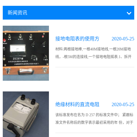
新闻资讯
接地电阻表的使用方
2020-05-25
法
材料:两根接地棒,一根40M接地线,一根20M接地
线，-根5M的连接线,一个接地电阻摇表.1、拆开
接地干线与接地体的连接点，或拆开接地干线上
所有接地支线的连接点。2、将两根接地棒分别
插入地面400mm..
绝缘材料的直流电阻
2020-05-25
率或电导率的标准测
该标准发布在名为 D 257 的标准文件中； 紧跟标
准文件名称后的数字表示最初采用的年 份，对于
试方法
修订版本而言， 表示最近一次修订的年份。 括