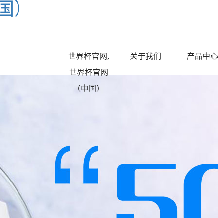
国）
世界杯官网,
关于我们
产品中心
世界杯官网
（中国）