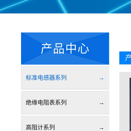
产品中心
标准电感器系列
→
绝缘电阻表系列
→
高阻计系列
→