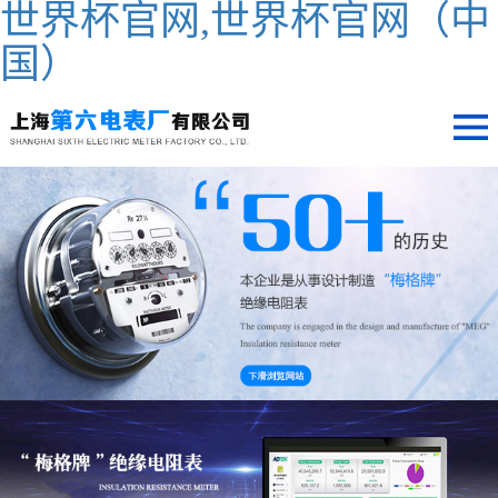
世界杯官网,世界杯官网（中
国）